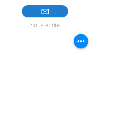
nous écrire
3. Accompagner
Forts du dossier préalablement
constitué et complété, nous vous
aidons à porter votre réclamation
amiable auprès de votre adversaire.
nous écrire